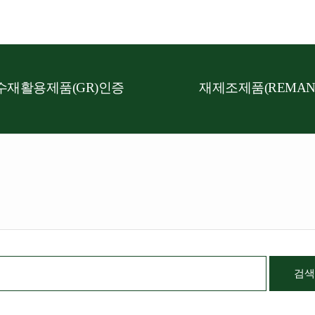
수재활용제품(GR)인증
재제조제품(REMAN
검색