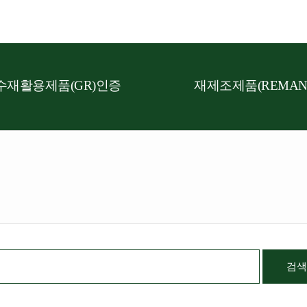
수재활용제품(GR)인증
재제조제품(REMAN
검색