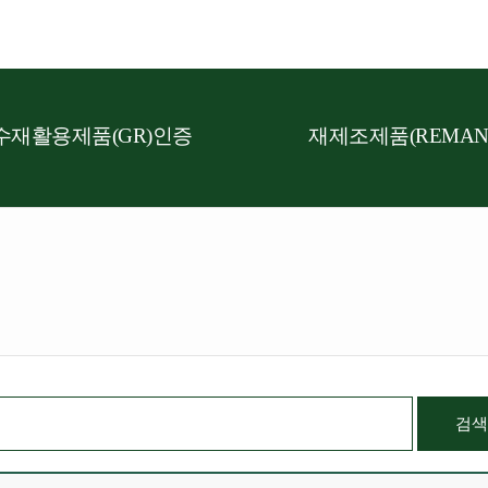
수재활용제품(GR)인증
재제조제품(REMAN
검색