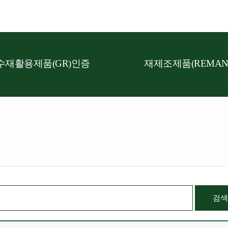
수재활용제품(GR)인증
재제조제품(REMAN
검색