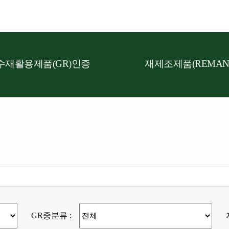
수재활용제품(GR)인증
재제조제품(REMAN
GR중분류 :