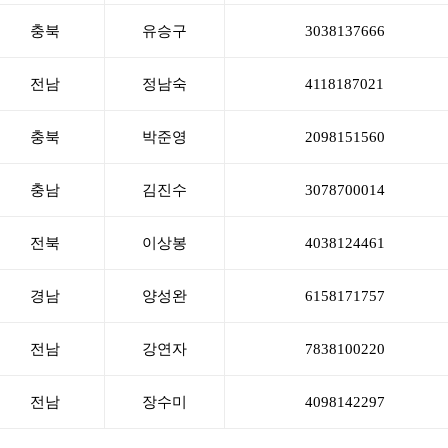
충북
유승구
3038137666
전남
정남숙
4118187021
충북
박준영
2098151560
충남
김진수
3078700014
전북
이상봉
4038124461
경남
양성완
6158171757
전남
강연자
7838100220
전남
장수미
4098142297