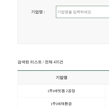
기업명 :
검색된 리스트 /
전체 435건
기업명
(주)새빗켐 2공장
(주)새재환경