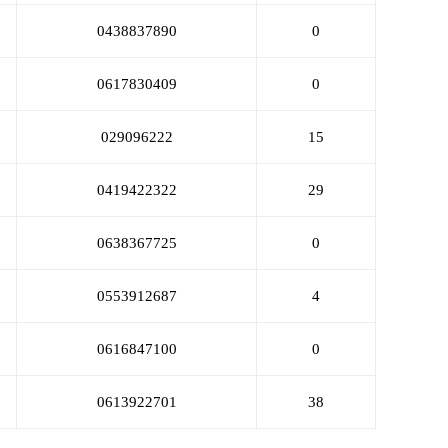
0438837890
0
0617830409
0
029096222
15
0419422322
29
0638367725
0
0553912687
4
0616847100
0
0613922701
38