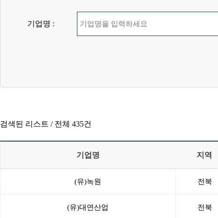
기업명 :
검색된 리스트 /
전체 435건
기업명
지역
(유)녹원
전북
(유)대연산업
전북