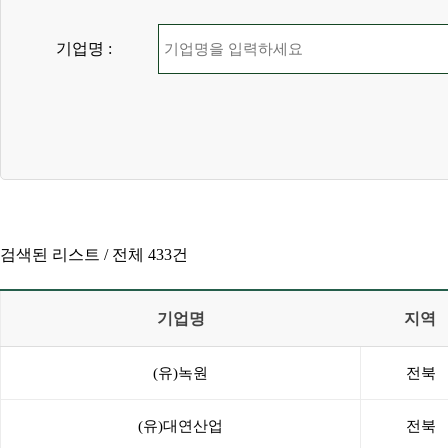
기업명 :
검색된 리스트 /
전체 433건
기업명
지역
(유)녹원
전북
(유)대연산업
전북