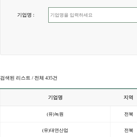
기업명 :
검색된 리스트 /
전체 435건
기업명
지역
(유)녹원
전북
(유)대연산업
전북