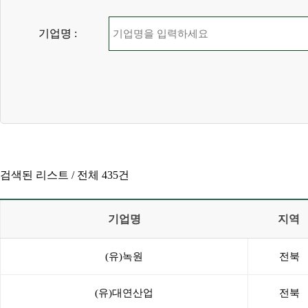
기업명 :
검색된 리스트 /
전체 435건
기업명
지역
(유)녹원
전북
(유)대연산업
전북