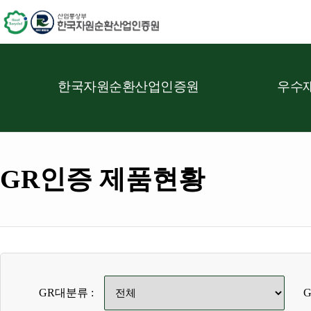
한국자원순환산업인증원
우수재
GR인증 제품현황
GR대분류 :