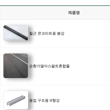
제품명
철근 콘크리트용 봉강
순환가열아스팔트혼합물
용접 구조용 H형강