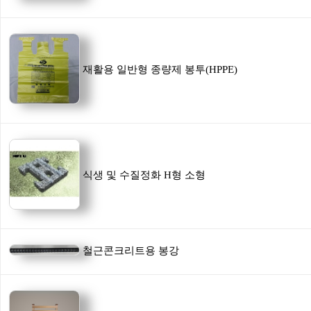
재활용 일반형 종량제 봉투(HPPE)
식생 및 수질정화 H형 소형
철근콘크리트용 봉강