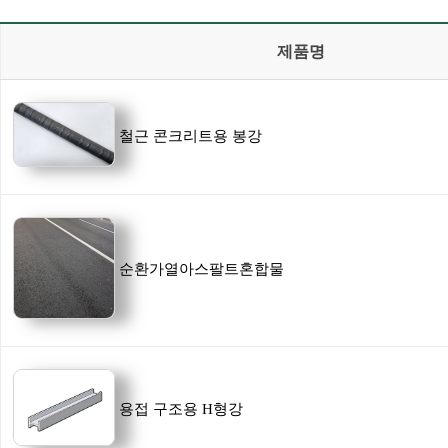
제품명
철근 콘크리트용 봉강
순환가열아스팔트혼합물
용접 구조용 H형강