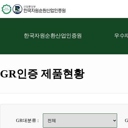
한국자원순환산업인증원
우수재
GR인증 제품현황
GR대분류 :