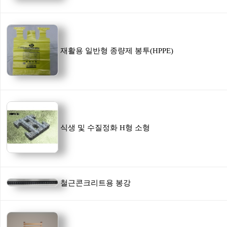
재활용 일반형 종량제 봉투(HPPE)
식생 및 수질정화 H형 소형
철근콘크리트용 봉강