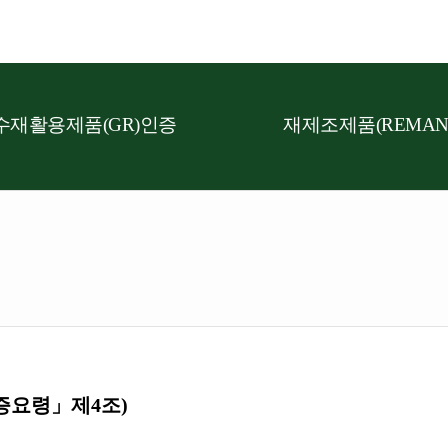
수재활용제품(GR)인증
재제조제품(REMAN
증요령」제4조)