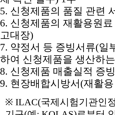
5. 신청제품의 품질 관련
6. 신청제품의 재활용원료
고대장)
7. 약정서 등 증빙서류(
하여 신청제품을 생산하는
8. 신청제품 매출실적 증
9. 현장배합시방서(재활용
※ ILAC(국제시험기관인정
기구(예: KOLAS)로부터 인