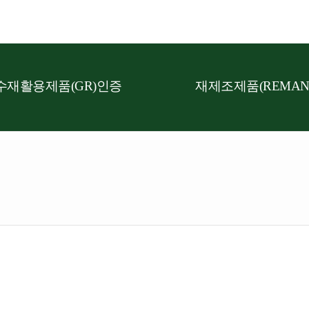
수재활용제품(GR)인증
재제조제품(REMAN