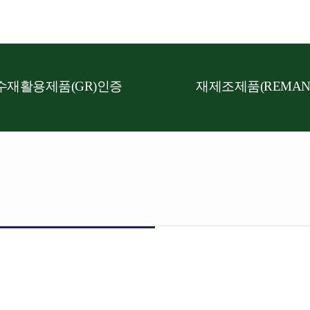
수재활용제품(GR)인증
재제조제품(REMAN