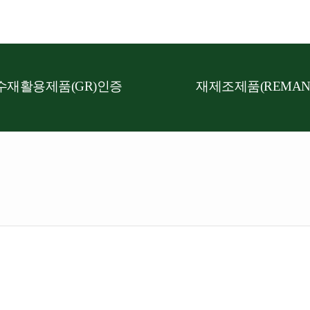
수재활용제품(GR)인증
재제조제품(REMAN