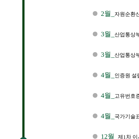
2월_
자원순환산
3월_
산업통상부
3월_
산업통상부 
4월_
인증원 설립
4월_
고유번호증 
4월_
국가기술표
12월_
제1차 이