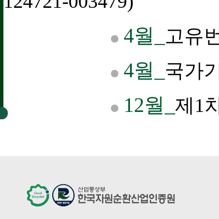
124721-003479)
4월_
고유번호
4월_
국가기
12월_
제1