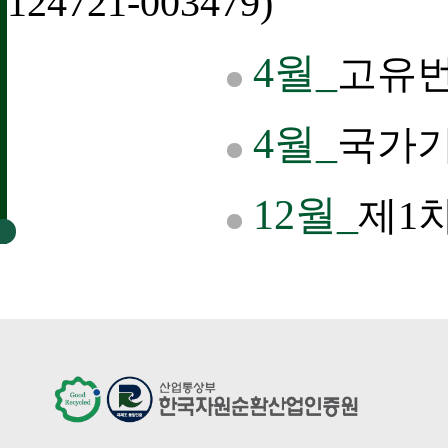
124721-003479)
4월_
고유번호
4월_
국가기
12월_
제1