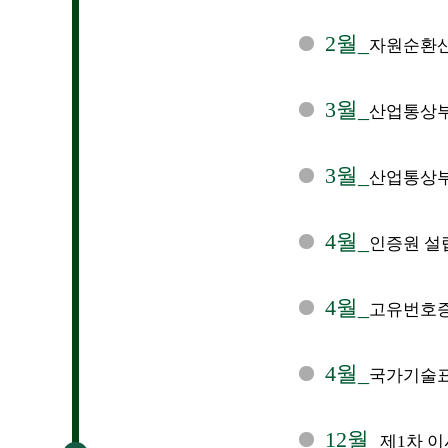
2월_
자원순환산
3월_
산업통상부
3월_
산업통상부 
4월_
인증원 설립
4월_
고유번호증 
4월_
국가기술표
12월_
제1차 이