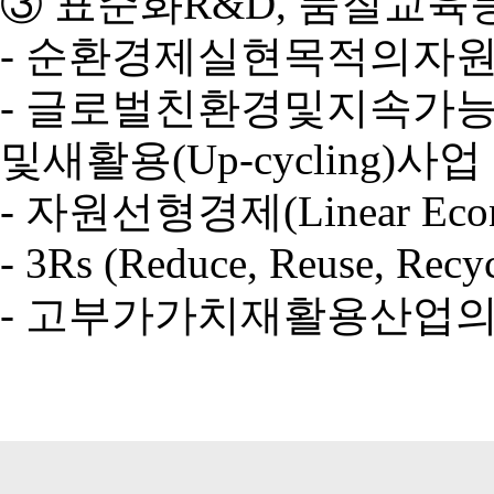
③ 표준화R&D, 품질교육
- 순환경제실현목적의자
- 글로벌친환경및지속가능한
및새활용(Up-cycling)사업
- 자원선형경제(Linear
- 3Rs (Reduce, Reus
- 고부가가치재활용산업의기술영양