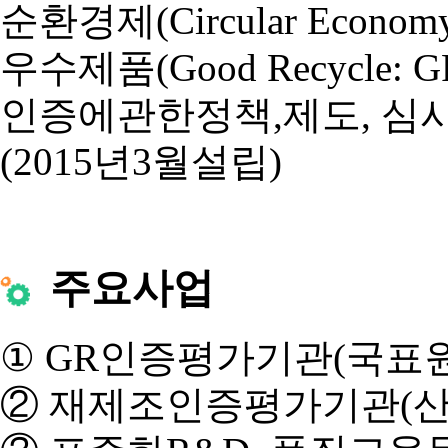
순환경제(Circular E
우수제품(Good Recycle: G
인증에관한정책,제도, 심
(2015년3월설립)
주요사업
① GR인증평가기관(국표원공
② 재제조인증평가기관(산업