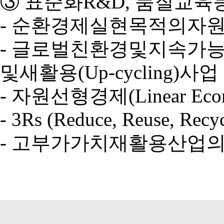
③ 표준화R&D, 품질교육
- 순환경제실현목적의자
- 글로벌친환경및지속가능한
및새활용(Up-cycling)사업
- 자원선형경제(Linear
- 3Rs (Reduce, Reus
- 고부가가치재활용산업의기술영양