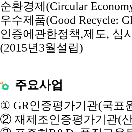
순환경제(Circular E
우수제품(Good Recycle: G
인증에관한정책,제도, 심
(2015년3월설립)
주요사업
① GR인증평가기관(국표원공
② 재제조인증평가기관(산업