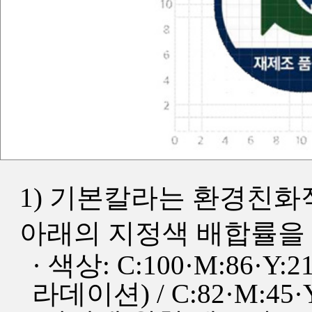
1) 기본칼라는 환경친화
아래의 지정색 배합률을
· 색상: C:100·M:86·Y:2
라데이션) / C:82·M:45·Y: