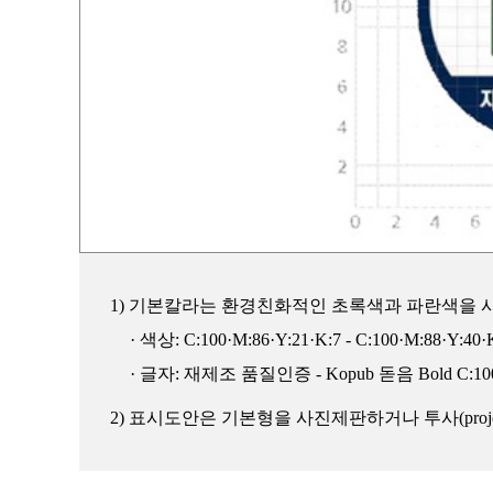
1) 기본칼라는 환경친화적인 초록색과 파란색을 
· 색상: C:100·M:86·Y:21·K:7 - C:100·M:88·
· 글자: 재제조 품질인증 - Kopub 돋음 Bold C:100·M:8
2) 표시도안은 기본형을 사진제판하거나 투사(pro