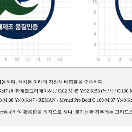
사용하며, 색상은 아래의 지정색 배합률을 준수하다.
Y:40·K:47 (파란계열그라데이션) / C:82·M:45·Y:92·K:53 (녹색) / C:1
8·Y:40·K:47 / REMAN - Myriad Pro Bold C:100·M:87·Y:40·K:
jection)하여 활용함을 원칙으로 하나, 불가능한 경우에는 그