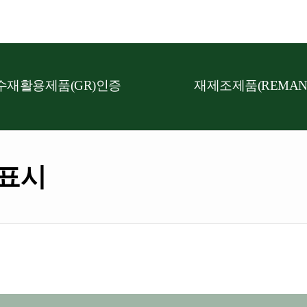
수재활용제품(GR)인증
재제조제품(REMAN
 표시