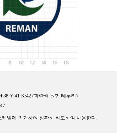
00·M:88·Y:41·K:42 (파란색 원형 테두리)
47
리드스케일에 의거하여 정확히 작도하여 사용한다.