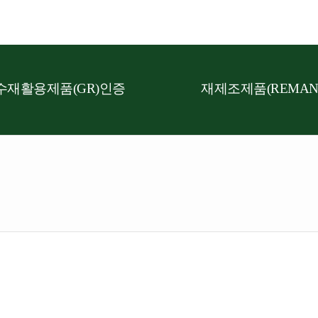
수재활용제품(GR)인증
재제조제품(REMAN