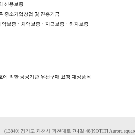
의 신용보증
따른 중소기업창업 및 진흥기금
증ㆍ계약보증ㆍ차액보증ㆍ지급보증ㆍ하자보증
호에 의한 공공기관 우선구매 요청 대상품목
(13840) 경기도 과천시 과천대로 7나길 48(KOTITI Aurora square