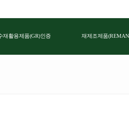
수재활용제품(GR)인증
재제조제품(REMAN